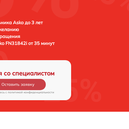
ника Asko до 3 лет
 желанию
бращения
ko FN31842i от 35 минут
я со специалистом
Оставить заявку
есь c
политикой конфиденциальности