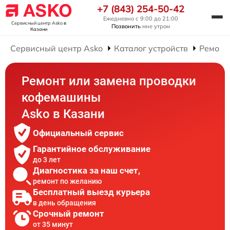
+7 (843) 254-50-42
Ежедневно с 9:00 до 21:00
Сервисный центр Asko
в
Позвонить
мне утром
Казани
Сервисный центр Asko
Каталог устройств
Ремонт
Ремонт или замена проводки
кофемашины
Asko в Казани
Официальный сервис
Гарантийное обслуживание
до 3 лет
Диагностика за наш счет,
ремонт по желанию
Бесплатный выезд курьера
в день обращения
Срочный ремонт
от 35 минут