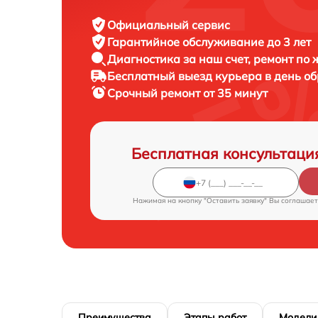
Официальный сервис
Гарантийное обслуживание
до 3 лет
Диагностика за наш счет,
ремонт по
Бесплатный выезд курьера
в день о
Срочный ремонт
от 35 минут
Бесплатная консультаци
Нажимая на кнопку "Оставить заявку" Вы соглашает
Преимущества
Этапы работ
Модели