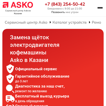
+7 (843) 254-50-42
Ежедневно с 9:00 до 21:00
Сервисный центр Asko
в
Позвонить
мне утром
Казани
Сервисный центр Asko
Каталог устройств
Ремонт
Замена щёток
электродвигателя
кофемашины
Asko в Казани
Официальный сервис
Гарантийное обслуживание
до 3 лет
Диагностика за наш счет,
ремонт по желанию
Бесплатный выезд курьера
в день обращения