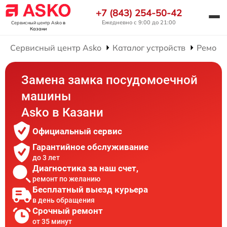
+7 (843) 254-50-42
Ежедневно с 9:00 до 21:00
Сервисный центр Asko
в
Казани
Сервисный центр Asko
Каталог устройств
Ремонт
Замена замка посудомоечной
машины
Asko в Казани
Официальный сервис
Гарантийное обслуживание
до 3 лет
Диагностика за наш счет,
ремонт по желанию
Бесплатный выезд курьера
в день обращения
Срочный ремонт
от 35 минут