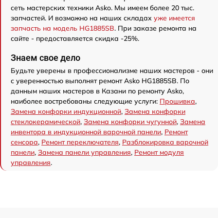
сеть мастерских техники Asko. Мы имеем более 20 тыс.
запчастей. И возможно на наших складах
уже имеется
запчасть на модель HG1885SB
. При заказе ремонта на
сайте - предоставляется скидка -25%.
Знаем свое дело
Будьте уверены в профессионализме наших мастеров - они
с уверенностью выполнят ремонт Asko HG1885SB. По
данным наших мастеров в Казани по ремонту Asko,
наиболее востребованы следующие услуги:
Прошивка
,
Замена конфорки индукционной
,
Замена конфорки
стеклокерамической
,
Замена конфорки чугунной
,
Замена
инвентора в индукционной варочной панели
,
Ремонт
сенсора
,
Ремонт переключателя
,
Разблокировка варочной
панели
,
Замена панели управления
,
Ремонт модуля
управления
.