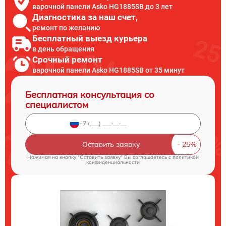
варочной панели Asko HG1885SB до 3 лет
Диагностика за наш счет,
ремонт по желанию
Бесплатный выезд курьера
в день обращения
Срочный ремонт
варочной панели Asko HG1885SB от 35 минут
Бесплатная консультация со
специалистом
Оставить заявку
Нажимая на кнопку "Оставить заявку" Вы соглашаетесь c
политикой
конфиденциальности