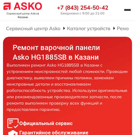
+7 (843) 254-50-42
Ежедневно с 9:00 до 21:00
Сервисный центр Asko
в
Казани
Сервисный центр Asko
Каталог устройств
Ремонт
Ремонт варочной панели
Asko HG1885SB в Казани
Выполняем ремонт Asko HG1885SB в Казани с
устранением неисправностей любой сложности. Проводим
диагностику, выявляем причины поломки, заменяем
неисправные детали и восстанавливаем
работоспособность устройства. Используем оригинальные
или рекомендованные производителем запчасти, после
ремонта выполняем проверку всех функций и
предоставляем гарантию.
Официальный сервис
Гарантийное обслуживание