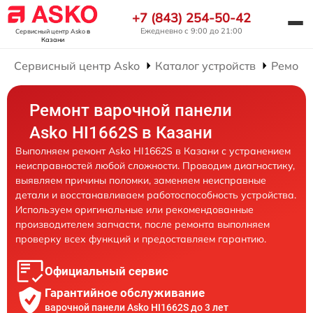
+7 (843) 254-50-42
Ежедневно с 9:00 до 21:00
Сервисный центр Asko
в
Казани
Сервисный центр Asko
Каталог устройств
Ремонт
Ремонт варочной панели
Asko HI1662S в Казани
Выполняем ремонт Asko HI1662S в Казани с устранением
неисправностей любой сложности. Проводим диагностику,
выявляем причины поломки, заменяем неисправные
детали и восстанавливаем работоспособность устройства.
Используем оригинальные или рекомендованные
производителем запчасти, после ремонта выполняем
проверку всех функций и предоставляем гарантию.
Официальный сервис
Гарантийное обслуживание
варочной панели Asko HI1662S до 3 лет