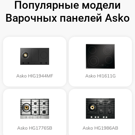
Популярные модели
Варочных панелей Asko
Asko HIG1944MF
Asko HI1611G
Asko HG1776SB
Asko HG1986AB