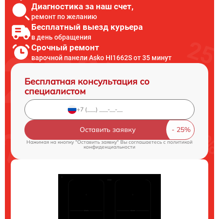
Диагностика за наш счет,
ремонт по желанию
Бесплатный выезд курьера
в день обращения
Срочный ремонт
варочной панели Asko HI1662S от 35 минут
Бесплатная консультация со
специалистом
Оставить заявку
Нажимая на кнопку "Оставить заявку" Вы соглашаетесь c
политикой
конфиденциальности