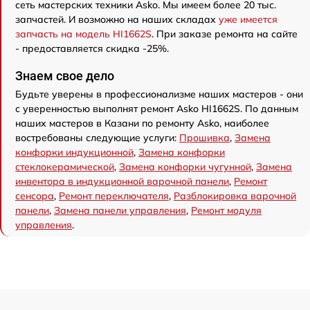
сеть мастерских техники Asko. Мы имеем более 20 тыс.
запчастей. И возможно на наших складах
уже имеется
запчасть на модель HI1662S
. При заказе ремонта на сайте
- предоставляется скидка -25%.
Знаем свое дело
Будьте уверены в профессионализме наших мастеров - они
с уверенностью выполнят ремонт Asko HI1662S. По данным
наших мастеров в Казани по ремонту Asko, наиболее
востребованы следующие услуги:
Прошивка
,
Замена
конфорки индукционной
,
Замена конфорки
стеклокерамической
,
Замена конфорки чугунной
,
Замена
инвентора в индукционной варочной панели
,
Ремонт
сенсора
,
Ремонт переключателя
,
Разблокировка варочной
панели
,
Замена панели управления
,
Ремонт модуля
управления
.