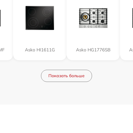
MF
Asko HI1611G
Asko HG1776SB
A
Показать больше