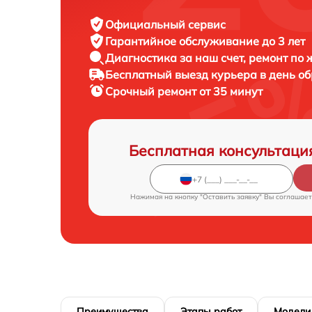
Официальный сервис
Гарантийное обслуживание
до 3 лет
Диагностика за наш счет,
ремонт по
Бесплатный выезд курьера
в день о
Срочный ремонт
от 35 минут
Бесплатная консультаци
Нажимая на кнопку "Оставить заявку" Вы соглашает
Преимущества
Этапы работ
Модели